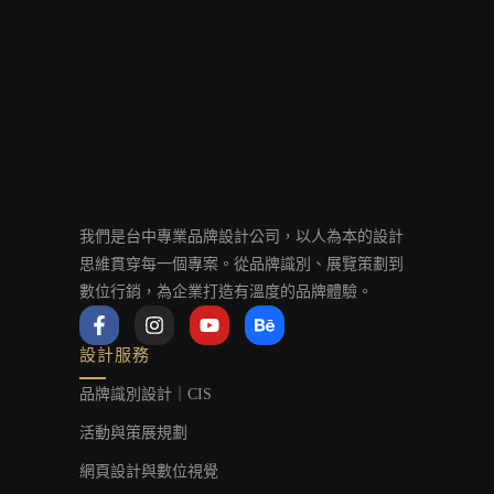
我們是台中專業品牌設計公司，以人為本的設計
思維貫穿每一個專案。從品牌識別、展覽策劃到
數位行銷，為企業打造有溫度的品牌體驗。
F
I
Y
B
a
n
o
e
c
s
u
h
設計服務
e
t
t
a
b
a
u
n
品牌識別設計｜CIS
o
g
b
c
o
r
e
e
活動與策展規劃
k
a
-
m
網頁設計與數位視覺
f