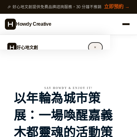
跳
立即預約 →
🎉 好心地文創提供免費品牌諮詢服務，30 分鐘不推銷
至
主
Howdy Creative
要
內
容
好心地文創
✕
關於好心地文創
設計服務
SAY HOWDY & ENJOY IT!
以年輪為城市策
完整指南
展：一場喚醒嘉義
作品案例
專欄文章
木都靈魂的活動策