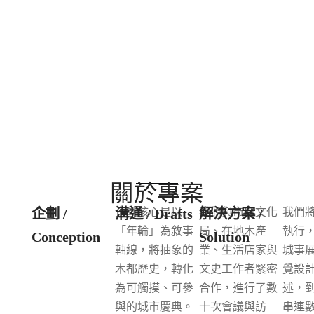
關於專案
企劃 /
企劃核心是以
溝通 / Drafts
我們與市府文化
解決方案 /
我們
「年輪」為敘事
局、在地木產
執行
Conception
Solution
軸線，將抽象的
業、生活店家與
城事展
木都歷史，轉化
文史工作者緊密
覺設計
為可觸摸、可參
合作，進行了數
述，
與的城市慶典。
十次會議與訪
串連