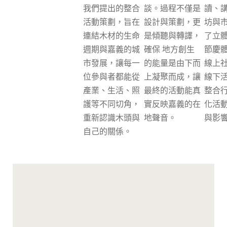
我們提出的整合
談。過程不僅是
讀、
活動策劃，旨在
設計與策劃，更
坊與
連結木材的生命
是傾聽與轉譯，
了立
週期與嘉義的城
確保 地方創生
節慶
市發展，讓每一
的能量是由下而
線上
位參與者都能從
上凝聚而成，讓
線下
產業、生活、照
最終的活動能真
整合
護等不同切角，
實反映嘉義的在
化活
重新認識木頭與
地聲音。
與影
自己的關係。