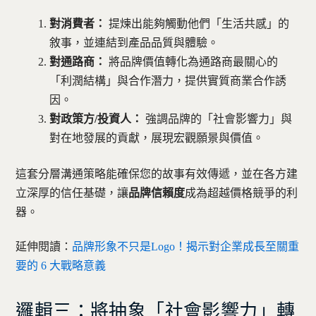
對消費者：
提煉出能夠觸動他們「生活共感」的
敘事，並連結到產品品質與體驗。
對通路商：
將品牌價值轉化為通路商最關心的
「利潤結構」與合作潛力，提供實質商業合作誘
因。
對政策方/投資人：
強調品牌的「社會影響力」與
對在地發展的貢獻，展現宏觀願景與價值。
這套分層溝通策略能確保您的故事有效傳遞，並在各方建
立深厚的信任基礎，讓
品牌信賴度
成為超越價格競爭的利
器。
延伸閱讀：
品牌形象不只是Logo！揭示對企業成長至關重
要的 6 大戰略意義
邏輯三：將抽象「社會影響力」轉