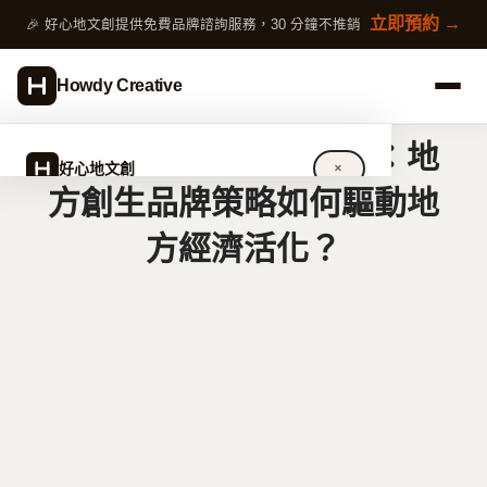
跳
立即預約 →
🎉 好心地文創提供免費品牌諮詢服務，30 分鐘不推銷
至
主
Howdy Creative
要
內
從文化感動到社區再造：地
容
好心地文創
✕
方創生品牌策略如何驅動地
方經濟活化？
關於好心地文創
設計服務
完整指南
作品案例
專欄文章