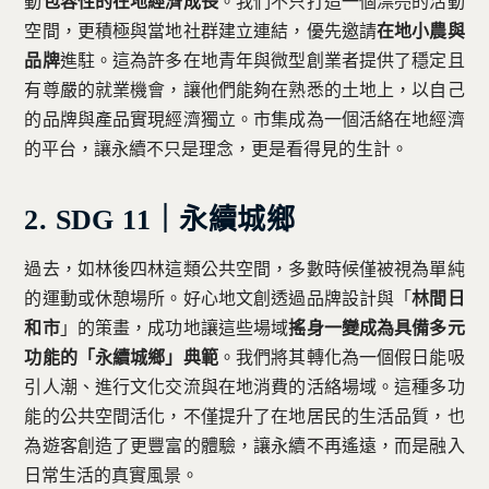
動
包容性的在地經濟成長
。我們不只打造一個漂亮的活動
空間，更積極與當地社群建立連結，優先邀請
在地小農與
品牌
進駐。這為許多在地青年與微型創業者提供了穩定且
有尊嚴的就業機會，讓他們能夠在熟悉的土地上，以自己
的品牌與產品實現經濟獨立。市集成為一個活絡在地經濟
的平台，讓永續不只是理念，更是看得見的生計。
2. SDG 11｜永續城鄉
過去，如林後四林這類公共空間，多數時候僅被視為單純
的運動或休憩場所。好心地文創透過品牌設計與「
林間日
和市
」的策畫，成功地讓這些場域
搖身一變成為具備多元
功能的「永續城鄉」典範
。我們將其轉化為一個假日能吸
引人潮、進行文化交流與在地消費的活絡場域。這種多功
能的公共空間活化，不僅提升了在地居民的生活品質，也
為遊客創造了更豐富的體驗，讓永續不再遙遠，而是融入
日常生活的真實風景。