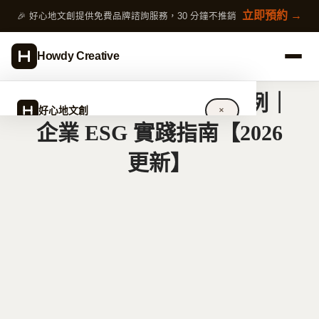
跳
立即預約 →
🎉 好心地文創提供免費品牌諮詢服務，30 分鐘不推銷
至
主
Howdy Creative
要
內
台灣 SDGS 永續設計案例｜
容
好心地文創
✕
企業 ESG 實踐指南【2026
更新】
關於好心地文創
設計服務
完整指南
作品案例
專欄文章