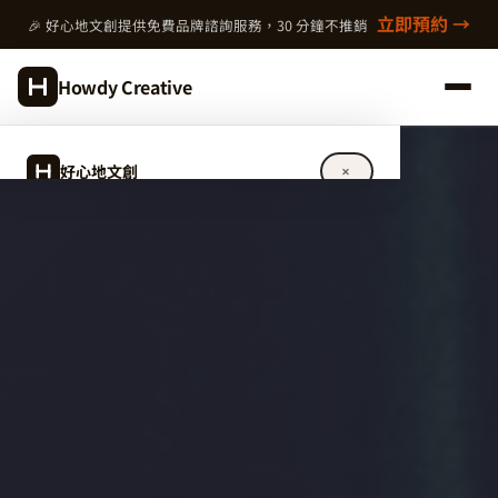
跳
立即預約 →
🎉 好心地文創提供免費品牌諮詢服務，30 分鐘不推銷
至
主
Howdy Creative
要
內
容
好心地文創
✕
關於好心地文創
設計服務
完整指南
作品案例
專欄文章