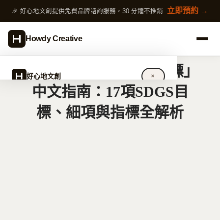
跳
立即預約 →
🎉 好心地文創提供免費品牌諮詢服務，30 分鐘不推銷
至
主
Howdy Creative
要
內
最完整的「永續發展目標」
容
好心地文創
✕
中文指南：17項SDGS目
標、細項與指標全解析
關於好心地文創
設計服務
完整指南
作品案例
專欄文章