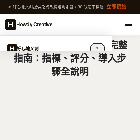
跳
立即預約 →
🎉 好心地文創提供免費品牌諮詢服務，30 分鐘不推銷
至
主
Howdy Creative
要
內
ESG 是什麼？2026企業完整
容
好心地文創
✕
指南：指標、評分、導入步
驟全說明
關於好心地文創
設計服務
完整指南
作品案例
專欄文章