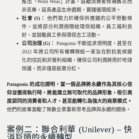
推出「Worn Wear」計畫，鼓勵消費者修補舊衣而
非丟棄，延長產品生命週期，實踐循環經濟。
社會 (S)：
他們致力於確保供應鏈的公平勞動條
件，並將部分利潤捐贈給環保組織。員工福利良
好，並鼓勵員工參與環保志工活動。
公司治理 (G)：
Patagonia 不斷追求透明度，甚至在
2022 年將公司所有權轉移給一家旨在對抗氣候變
化的信託和非營利組織，確保公司利潤將用於地球
保護，而非僅是股東分紅。
Patagonia 的成功證明，當一個品牌將永續作為其核心信
仰並徹底執行時，將能建立無可取代的品牌形象，吸引高
度認同的消費者和人才，甚至能轉化為強大的商業模式。
他們的故事激勵了無數企業重新思考品牌與永續的關係。
案例二：聯合利華 (Unilever) – 快
消巨頭的永續轉型