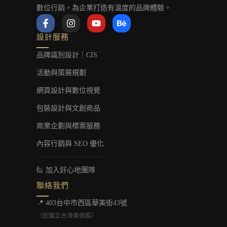
數位行銷，為企業打造有溫度的品牌體驗。
F
I
Y
B
a
n
o
e
c
s
u
h
設計服務
e
t
t
a
b
a
u
n
品牌識別設計｜CIS
o
g
b
c
o
r
e
e
活動與策展規劃
k
a
-
m
網頁設計與數位視覺
f
包裝設計與文創商品
商業企劃與標案服務
內容行銷與 SEO 優化
🙋 加入好心地團隊
聯絡我們
📍 403台中市西區華美街43號
（近國立台灣美術館）