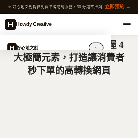
跳
立即預約 →
🎉 好心地文創提供免費品牌諮詢服務，30 分鐘不推銷
至
主
Howdy Creative
要
內
產品頁設計怎麼做？掌握 4
容
好心地文創
✕
大極簡元素，打造讓消費者
秒下單的高轉換網頁
關於好心地文創
設計服務
完整指南
作品案例
專欄文章