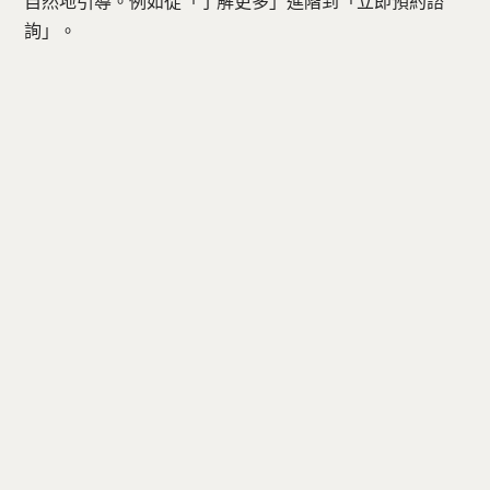
自然地引導。例如從「了解更多」進階到「立即預約諮
詢」。