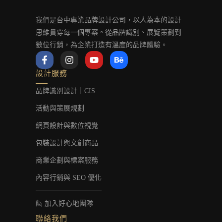
我們是台中專業品牌設計公司，以人為本的設計
思維貫穿每一個專案。從品牌識別、展覽策劃到
數位行銷，為企業打造有溫度的品牌體驗。
F
I
Y
B
a
n
o
e
c
s
u
h
設計服務
e
t
t
a
b
a
u
n
品牌識別設計｜CIS
o
g
b
c
o
r
e
e
活動與策展規劃
k
a
-
m
網頁設計與數位視覺
f
包裝設計與文創商品
商業企劃與標案服務
內容行銷與 SEO 優化
🙋 加入好心地團隊
聯絡我們