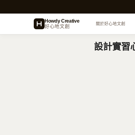
跳
至
主
Howdy Creative
關於好心地文創
好心地文創
要
內
設計實習
容
品牌識別設計
Logo、VI、CIS 企業形象
網頁設計
WordPress、數位視覺設計
商業企劃
標案服務建議書、商業計畫