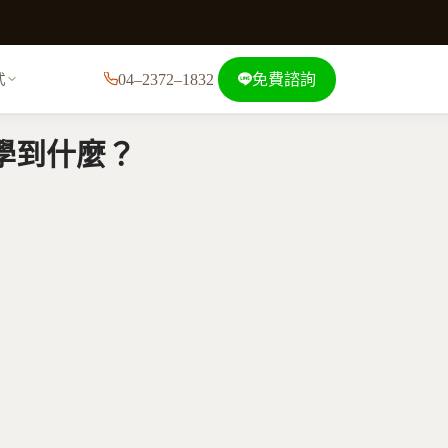
04–2372–1832
免費諮詢
式
學到什麼？