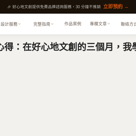
立即預約 →
🎉 好心地文創提供免費品牌諮詢服務，30 分鐘不推銷
作品案例
專欄文章
設計服務
完整指南
聯絡方
心得：在好心地文創的三個月，我
展覽策劃
活動規劃、展覽設計執行
包裝設計
包裝、文創商品視覺
內容行銷
SEO 優化、GEO、內容策略