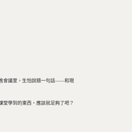
進會議室，生怕說錯一句話——和現
課堂學到的東西，應該就足夠了吧？