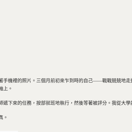
著手機裡的照片。三個月前初來乍到時的自己——戰戰兢兢地走
軸上。
師遞下來的任務，按部就班地執行，然後等著被評分。我從大學
真。