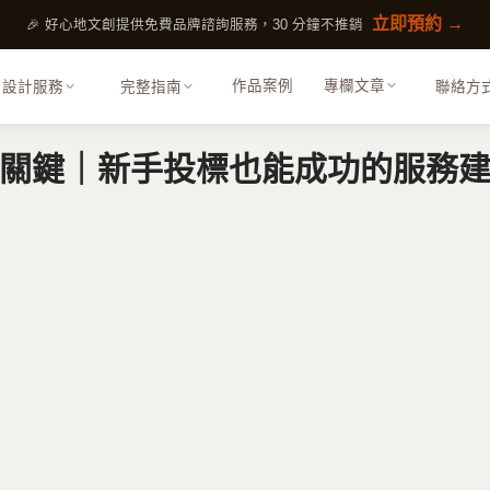
立即預約 →
🎉 好心地文創提供免費品牌諮詢服務，30 分鐘不推銷
作品案例
專欄文章
設計服務
完整指南
聯絡方
關鍵｜新手投標也能成功的服務
展覽策劃
活動規劃、展覽設計執行
包裝設計
包裝、文創商品視覺
內容行銷
SEO 優化、GEO、內容策略