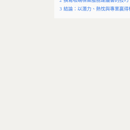
2
撰寫吸睛標案服務建議書的技巧
3
結論：以潛力、熱忱與專業贏得