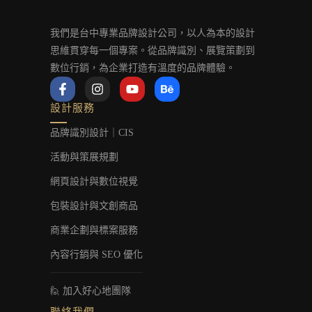
我們是台中專業品牌設計公司，以人為本的設計
思維貫穿每一個專案。從品牌識別、展覽策劃到
數位行銷，為企業打造有溫度的品牌體驗。
F
I
Y
B
a
n
o
e
c
s
u
h
設計服務
e
t
t
a
b
a
u
n
品牌識別設計｜CIS
o
g
b
c
o
r
e
e
活動與策展規劃
k
a
-
m
網頁設計與數位視覺
f
包裝設計與文創商品
商業企劃與標案服務
內容行銷與 SEO 優化
🙋 加入好心地團隊