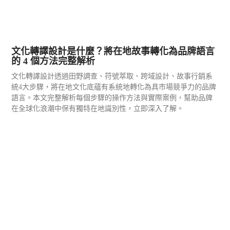
文化轉譯設計是什麼？將在地故事轉化為品牌語言
的 4 個方法完整解析
文化轉譯設計透過田野調查、符號萃取、跨域設計、故事行銷系
統4大步驟，將在地文化底蘊有系統地轉化為具市場競爭力的品牌
語言。本文完整解析每個步驟的操作方法與實際案例，幫助品牌
在全球化浪潮中保有獨特在地識別性，立即深入了解。