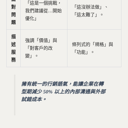
「這是一個挑戰，
對
「這沒辦法做」、
我們建議從…開始
問
「這太難了」。
優化」
題
描
強調「價值」與
述
條列式的「規格」與
「對客戶的改
服
「功能」。
變」。
務
擁有統一的行銷語氣，能讓企業在轉
型期減少 50% 以上的內部溝通與外部
試錯成本。