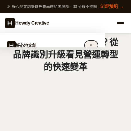
跳
立即預約 →
🎉 好心地文創提供免費品牌諮詢服務，30 分鐘不推銷
至
主
Howdy Creative
要
內
公司貸款怎麼花最有感？從
容
好心地文創
✕
品牌識別升級看見營運轉型
的快速變革
關於好心地文創
設計服務
完整指南
作品案例
專欄文章