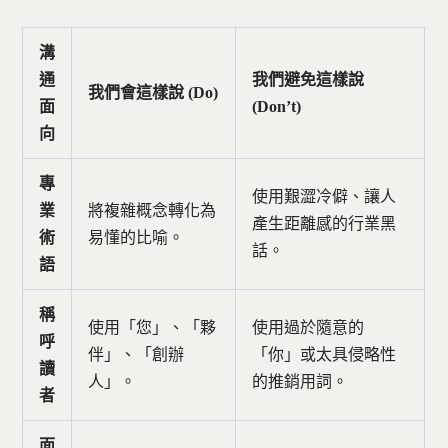
溝
通
我們避免這樣說
我們會這樣說 (Do)
面
(Don’t)
向
專
使用艱澀冷僻、讓人
業
將複雜概念轉化為
產生距離感的行業黑
術
易懂的比喻。
話。
語
稱
使用「您」、「夥
使用過於隨意的
呼
伴」、「創辦
「你」或太具侵略性
讀
人」。
的推銷用詞。
者
面