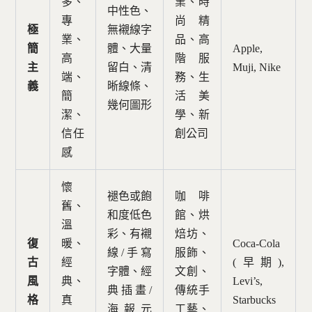
多、
業、時
中性色、
專
尚精
極
無襯線字
業、
品、高
簡
體、大量
Apple,
高
階服
主
留白、清
Muji, Nike
端、
務、生
義
晰線條、
簡
活美
幾何圖形
潔、
學、新
信任
創公司
感
懷
褪色或飽
咖啡
舊、
和度低色
館、烘
溫
彩、有襯
焙坊、
復
暖、
Coca-Cola
線/手寫
服飾、
古
經
(早期),
字體、經
文創、
風
典、
Levi’s,
典插畫/
傳統手
格
真
Starbucks
海報元
工藝、