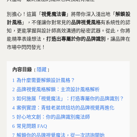
聯絡方式
別擔心！這篇「
視覺魔法書
」將帶你深入淺出地「
解鎖設
計風格
」，不僅讓你對常見的
品牌視覺風格
有系統性的認
知，更能掌握與設計師高效溝通的秘密武器。從此，你將
免費諮詢 — 加入 LINE 預約
能精準表達想法，
打造出專屬於你的品牌識別
，讓品牌在
市場中閃閃發光！
內容目錄
隱藏
1
為什麼需要解鎖設計風格？
2
品牌視覺風格解鎖：主流設計風格解析
3
如何施展「視覺魔法」：打造專屬你的品牌識別？
4
案例實證：青蛙老弟烘焙坊的品牌視覺再進化
5
好心地文創：你的品牌識別魔法師
6
常見問題 FAQ
7
解鎖你的品牌視覺魔法，從一次諮詢開始