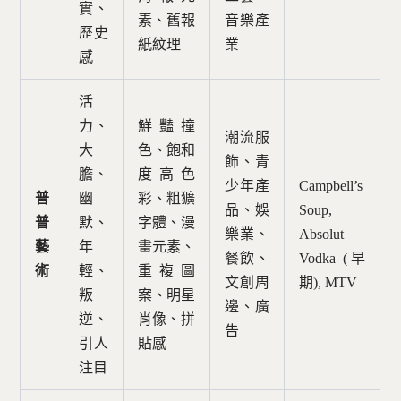
實、
素、舊報
音樂產
歷史
紙紋理
業
感
活
力、
鮮豔撞
潮流服
大
色、飽和
飾、青
膽、
度高色
少年產
Campbell’s
普
幽
彩、粗獷
品、娛
Soup,
普
默、
字體、漫
樂業、
Absolut
藝
年
畫元素、
餐飲、
Vodka (早
術
輕、
重複圖
文創周
期), MTV
叛
案、明星
邊、廣
逆、
肖像、拼
告
引人
貼感
注目