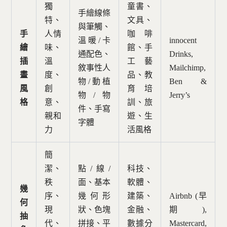
獨
童書、
手繪線條
特、
文具、
與筆觸、
手
人情
咖啡
溫暖/卡
innocent
繪
味、
館、手
通配色、
Drinks,
插
溫
工藝
敘事性人
Mailchimp,
畫
度、
品、教
物/動植
Ben &
風
創
育培
物/物
Jerry’s
格
意、
訓、旅
件、手寫
親和
遊、生
字體
力
活風格
簡
潔、
點/線/
科技、
秩
面、基本
軟體、
幾
序、
幾何形
建築、
Airbnb (早
何
現
狀、色塊
金融、
期),
抽
代、
拼接、平
數據分
Mastercard,