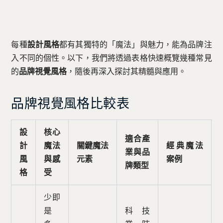
每種
設計風格
都有其獨特的「魔法」與魅力，能為品牌注
入不同的個性。以下，我們將透過表格快速概覽幾種常見
的
品牌視覺風格
，隨後再深入探討其精髓與應用。
品牌視覺風格比較表
設
核心
適合產
計
魔法
關鍵魔法
經典魔法
業與品
風
與感
元素
案例
牌類型
格
受
少即
是
科技