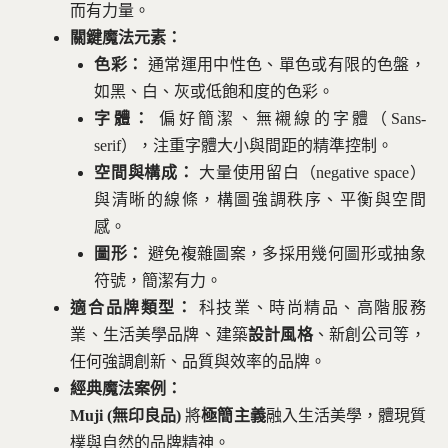
而有力量。
關鍵魔法元素：
色彩：
通常運用中性色、單色或有限的色盤，
如黑、白、灰或低飽和度的色彩。
字體：
偏好簡潔、無襯線的字體（Sans-
serif），注重字體大小與間距的精準控制。
空間與構成：
大量使用留白（negative space）
與清晰的線條，構圖強調秩序、平衡與空間
感。
圖形：
避免複雜圖案，多採用幾何圖形或抽象
符號，簡潔有力。
適合品牌類型：
科技業、時尚精品、高階服務
業、生活美學品牌、建築
設計風格
、新創公司等，
任何強調創新、品質與效率的品牌。
經典魔法案例：
Muji (無印良品)
將
極簡主義
融入生活美學，體現質
樸與自然的品牌精神。