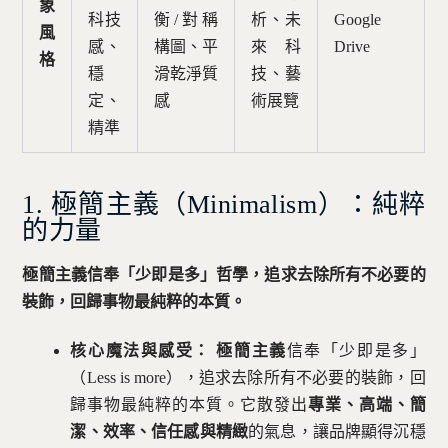
象
科技
衡/對稱
析、未
Google
風
感、
構圖、平
來科
Drive
格
穩
滑乾淨質
技、藝
定、
感
術展覽
精準
1. 極簡主義（Minimalism）：純粹
的力量
極簡主義信奉「少即是多」哲學，追求去除所有不必要的
裝飾，回歸事物最純粹的本質。
核心魔法與感受：
極簡主義
信奉「少即是多」
（Less is more），追求去除所有不必要的裝飾，回
歸事物最純粹的本質。它散發出
專業、高端、簡
潔、效率、信任感與精緻
的氣息，讓品牌顯得沉穩