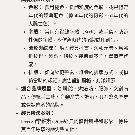
色彩：
採用褪色、低飽和度的色彩，或是特定
年代的經典配色（像50年代的粉彩、60年代的
大膽撞色）。
字體：
常用有襯線字體（Serif）或手寫、裝飾
性強的字體，模仿舊時代的招牌或印刷品。
圖形與紋理：
融入經典插畫、海報元素、舊報
紙紋理、波點、條紋、幾何圖案等，營造年代
感。
排版：
傾向於更豐富、堆疊的排版方式，或模
仿當時的報紙、廣告
設計風格
，充滿細節。
適合品牌類型：
咖啡館、烘焙坊、服飾、文創商
品、傳統手工藝、音樂產業、調酒、具有悠久歷史
或強調傳承的品牌。
經典魔法案例：
Levi’s (李維斯)
透過經典的
設計風格
和形象，傳達
其百年丹寧的歷史與文化。