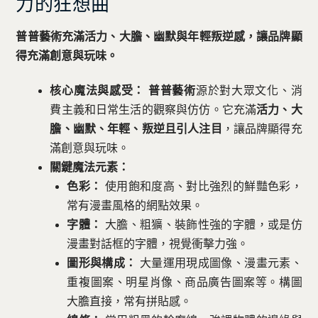
力的狂想曲
普普藝術充滿活力、大膽、幽默與年輕叛逆感，讓品牌顯
得充滿創意與玩味。
核心魔法與感受：
普普藝術
源於對大眾文化、消
費主義和日常生活的觀察與仿仿。它充滿
活力、大
膽、幽默、年輕、叛逆且引人注目
，讓品牌顯得充
滿創意與玩味。
關鍵魔法元素：
色彩：
使用飽和度高、對比強烈的鮮豔色彩，
常有漫畫風格的網點效果。
字體：
大膽、粗獷、裝飾性強的字體，或是仿
漫畫對話框的字體，視覺衝擊力強。
圖形與構成：
大量運用現成圖像、漫畫元素、
重複圖案、明星肖像、商品廣告圖案等。構圖
大膽直接，常有拼貼感。