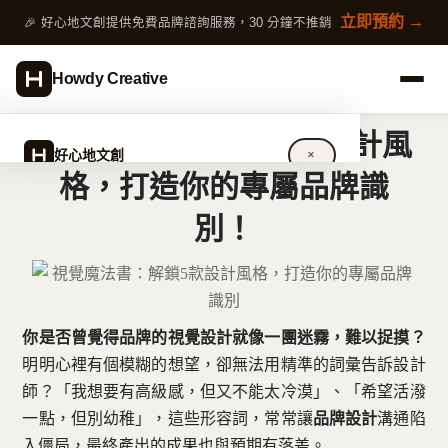
跳
立即預約 →
🎉 好心地文創提供免費品牌諮詢服務，30 分鐘不推銷
至
主
Howdy Creative
要
內
視覺魔法書：解鎖5款設計風
容
好心地文創
✕
格，打造你的專屬品牌識
別！
關於好心地文創
設計服務
完整指南
你是否曾覺得品牌的視覺設計就像一團迷霧，難以捉摸？
明明心裡有個模糊的想望，卻無法用精準的詞彙告訴設計
作品案例
師？「我想要有高級感，但又不能太冷漠」、「希望活潑
一點，但別幼稚」，這些形容詞，常常讓
專欄文章
品牌設計
溝通陷
入僵局，最終產出的成果也與預期有落差。