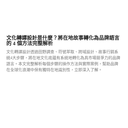
文化轉譯設計是什麼？將在地故事轉化為品牌語言
的 4 個方法完整解析
文化轉譯設計透過田野調查、符號萃取、跨域設計、故事行銷系
統4大步驟，將在地文化底蘊有系統地轉化為具市場競爭力的品牌
語言。本文完整解析每個步驟的操作方法與實際案例，幫助品牌
在全球化浪潮中保有獨特在地識別性，立即深入了解。