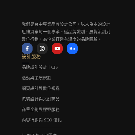
我們是台中專業品牌設計公司，以人為本的設計
思維貫穿每一個專案。從品牌識別、展覽策劃到
數位行銷，為企業打造有溫度的品牌體驗。
F
I
Y
B
a
n
o
e
c
s
u
h
設計服務
e
t
t
a
b
a
u
n
品牌識別設計｜CIS
o
g
b
c
o
r
e
e
活動與策展規劃
k
a
-
m
網頁設計與數位視覺
f
包裝設計與文創商品
商業企劃與標案服務
內容行銷與 SEO 優化