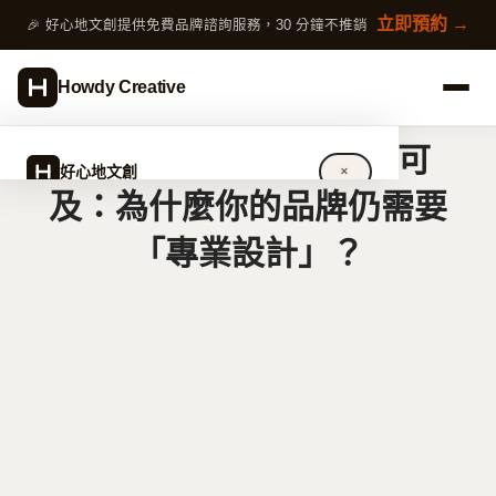
跳
立即預約 →
🎉 好心地文創提供免費品牌諮詢服務，30 分鐘不推銷
至
主
Howdy Creative
要
內
當設計LOGO工具觸手可
容
好心地文創
✕
及：為什麼你的品牌仍需要
「專業設計」？
關於好心地文創
設計服務
完整指南
作品案例
專欄文章