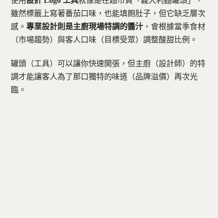
使用
設計 Logo 工具
就像是在超市買「義大利麵罐頭」，
雖然標籤上寫著番茄口味，也能填飽肚子，但它缺乏層次
感。
專業設計則是主廚現場特調的醬汁
，會根據當季食材
（市場趨勢）與客人口味（目標受眾）調整酸甜比例。
罐頭（工具）可以讓你快速開張，但主廚（設計師）的特
調才能讓客人為了那口獨特的味道（品牌溢價）再次光
臨。