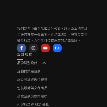
我們是台中專業品牌設計公司，以人為本的設計
思維貫穿每一個專案。從品牌識別、展覽策劃到
數位行銷，為企業打造有溫度的品牌體驗。
F
I
Y
B
a
n
o
e
c
s
u
h
設計服務
e
t
t
a
b
a
u
n
品牌識別設計｜CIS
o
g
b
c
o
r
e
e
活動與策展規劃
k
a
-
m
網頁設計與數位視覺
f
包裝設計與文創商品
商業企劃與標案服務
內容行銷與 SEO 優化