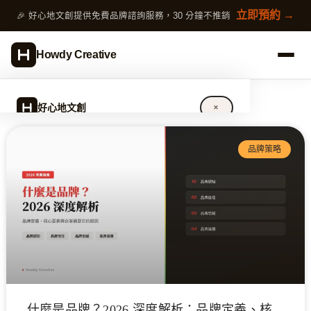
跳
立即預約 →
🎉 好心地文創提供免費品牌諮詢服務，30 分鐘不推銷
至
主
Howdy Creative
要
內
容
好心地文創
✕
頁
頁
頁
頁
頁
面
品牌策略
面
面
面
面
關於好心地文創
設計服務
完整指南
作品案例
專欄文章
什麼是品牌？2026 深度解析：品牌定義、核