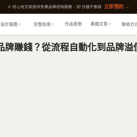
立即預約 →
🎉 好心地文創提供免費品牌諮詢服務，30 分鐘不推銷
作品案例
專欄文章
設計服務
完整指南
聯絡方
幫品牌賺錢？從流程自動化到品牌溢
展覽策劃
活動規劃、展覽設計執行
包裝設計
包裝、文創商品視覺
內容行銷
SEO 優化、GEO、內容策略