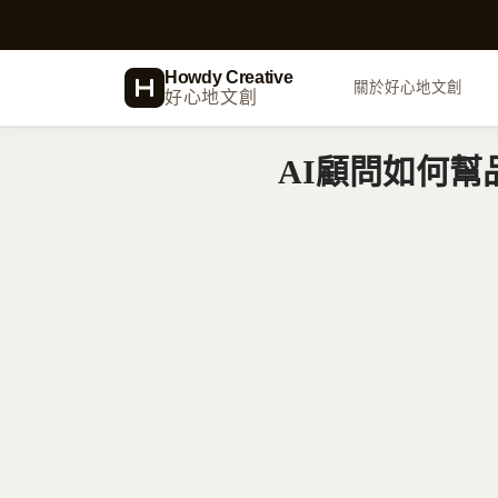
跳
至
主
Howdy Creative
關於好心地文創
好心地文創
要
內
AI顧問如何
容
品牌識別設計
Logo、VI、CIS 企業形象
網頁設計
WordPress、數位視覺設計
商業企劃
標案服務建議書、商業計畫