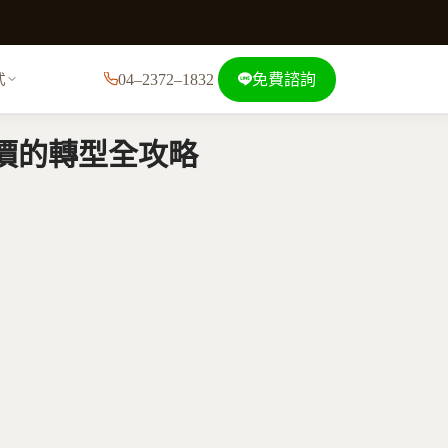
04–2372–1832
免費諮詢
式
價的轉型全攻略