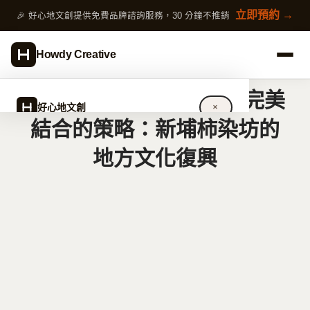
跳
立即預約 →
🎉 好心地文創提供免費品牌諮詢服務，30 分鐘不推銷
至
主
Howdy Creative
要
內
5個社區營造與品牌形象完美
容
好心地文創
✕
結合的策略：新埔柿染坊的
地方文化復興
關於好心地文創
設計服務
完整指南
作品案例
專欄文章