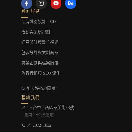
F
I
Y
B
a
n
o
e
c
s
u
h
設計服務
e
t
t
a
b
a
u
n
品牌識別設計｜CIS
o
g
b
c
o
r
e
e
活動與策展規劃
k
a
-
m
網頁設計與數位視覺
f
包裝設計與文創商品
商業企劃與標案服務
內容行銷與 SEO 優化
🙋 加入好心地團隊
聯絡我們
📍 403台中市西區華美街43號
（近國立台灣美術館）
📞 04–2372–1832