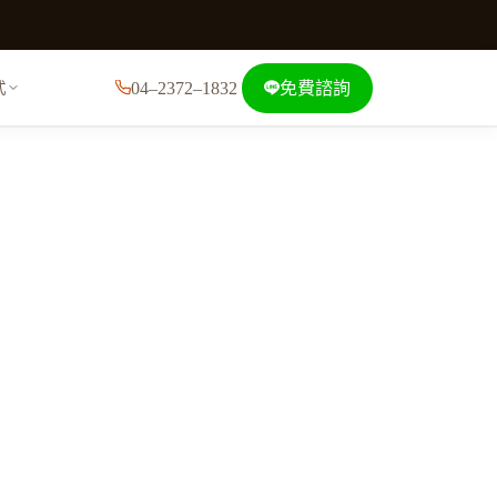
04–2372–1832
免費諮詢
式