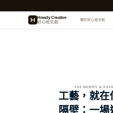
跳
至
主
Howdy Creative
關於好心地文創
好心地文創
要
內
容
品牌識別設計
Logo、VI、CIS 企業形象
網頁設計
WordPress、數位視覺設計
SAY HOWDY & ENJO
工藝，就在
商業企劃
標案服務建議書、商業計畫
隔壁：一場