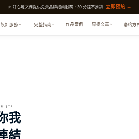
立即預約 →
🎉 好心地文創提供免費品牌諮詢服務，30 分鐘不推銷
作品案例
專欄文章
設計服務
完整指南
聯絡方
展覽策劃
活動規劃、展覽設計執行
包裝設計
包裝、文創商品視覺
Y IT!
你我
內容行銷
SEO 優化、GEO、內容策略
連結