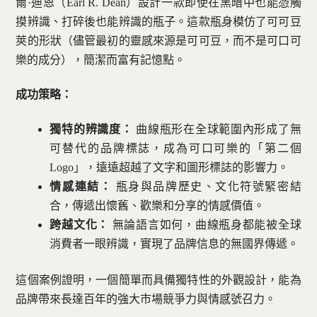
爾·迪恩（Earl R. Dean）設計一款即使在黑暗中也能憑觸
摸辨識、打碎後也能辨識的瓶子。這款瓶身模仿了可可豆
莢的形狀（儘管最初的靈感來源是可可豆，而不是可口可
樂的成分），簡潔而富有記憶點。
成功策略：
獨特的辨識度：
曲線瓶形在全球範圍內形成了無
可替代的品牌標誌，成為可口可樂的「第二個
Logo」，遠遠超越了文字和圖形標誌的影響力。
情感連結：
瓶身與品牌歷史、文化符號緊密結
合，傳遞出懷舊、歡樂和分享的情感價值。
跨越文化：
無論語言如何，曲線瓶身都能被全球
消費者一眼辨識，實現了品牌信息的無國界傳遞。
這個案例證明，一個簡單而具備獨特性的外觀設計，能為
品牌帶來長達百年的強大市場競爭力與情感號召力。