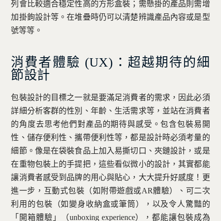
列會比較適合穩定性高的方形盒裝；需懸掛的產品則需增
加掛鉤設計等。在堆疊時仍可以清楚辨識產品內容或是型
號等等。
消費者體驗 (UX)：超越期待的細
節設計
包裝設計的目標之一就是要滿足消費者的需求，因此必須
詳細分析客群的性別、年齡、生活需求等，並站在消費者
的角度去思考他們對產品的期待與感受。包含包裝易開
性、儲存便利性、攜帶便利性等，都是設計時必須考量的
細節。像是在袋裝食品上加入易撕切口、夾鏈設計，或是
在重物包裝上的手提把，這些看似微小的設計，其實都能
讓消費者感受到品牌的用心與貼心，大大提升好感度！更
進一步，互動式包裝（如附帶遊戲或AR體驗）、可二次
利用的包裝（如變身收納盒或筆筒），以及令人驚豔的
「開箱體驗」（unboxing experience），都能讓包裝成為