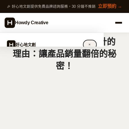
跳
立即預約 →
🎉 好心地文創提供免費品牌諮詢服務，30 分鐘不推銷
至
主
Howdy Creative
要
內
5 個你不能輕忽包裝設計的
容
好心地文創
✕
理由：讓產品銷量翻倍的秘
密！
關於好心地文創
設計服務
完整指南
作品案例
專欄文章